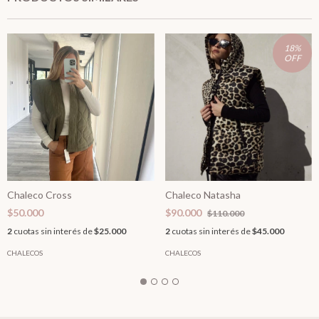
18
%
OFF
Chaleco Cross
Chaleco Natasha
$50.000
$90.000
$110.000
2
cuotas sin interés de
$25.000
2
cuotas sin interés de
$45.000
CHALECOS
CHALECOS