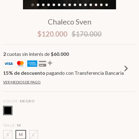
Chaleco Sven
$120.000
$170.000
2
cuotas sin interés de
$60.000
15% de descuento
pagando con Transferencia Bancaria
VER MEDIOS DE PAGO
COLOR:
NEGRO
TALLE:
M
S
M
L