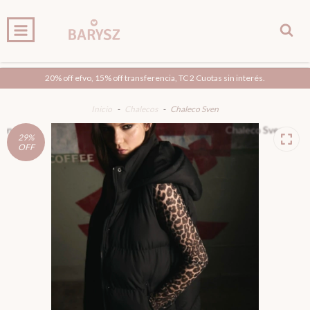
0
INICIO
PRODUCTOS
CARRITO
20% off efvo, 15% off transferencia, TC 2 Cuotas sin interés.
Inicio
-
Chalecos
-
Chaleco Sven
29
%
OFF