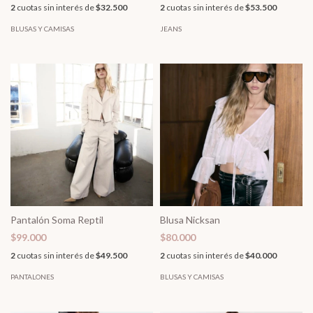
2
cuotas sin interés de
$32.500
2
cuotas sin interés de
$53.500
BLUSAS Y CAMISAS
JEANS
Pantalón Soma Reptil
Blusa Nicksan
$99.000
$80.000
2
cuotas sin interés de
$49.500
2
cuotas sin interés de
$40.000
PANTALONES
BLUSAS Y CAMISAS