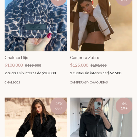
Chaleco Dijo
Campera Zafiro
$100.000
$125.000
$139.000
$150.000
2
cuotas sin interés de
$50.000
2
cuotas sin interés de
$62.500
CHALECOS
CAMPERAS Y CHAQUETAS
25
%
8
%
OFF
OFF