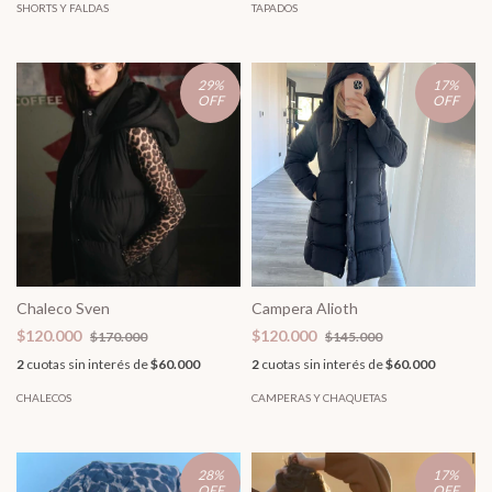
SHORTS Y FALDAS
TAPADOS
29
%
17
%
OFF
OFF
Chaleco Sven
Campera Alioth
$120.000
$120.000
$170.000
$145.000
2
cuotas sin interés de
$60.000
2
cuotas sin interés de
$60.000
CHALECOS
CAMPERAS Y CHAQUETAS
28
%
17
%
OFF
OFF