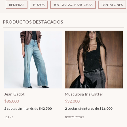
REMERAS
BUZOS
JOGGINGS & BABUCHAS
PANTALONES
PRODUCTOS DESTACADOS
Jean Gadot
Musculosa Iris Glitter
$85.000
$32.000
2
cuotas sin interés de
$42.500
2
cuotas sin interés de
$16.000
JEANS
BODYS Y TOPS