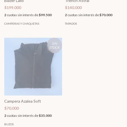
Blazer Lalio
Trench Astrai
$199.000
$140.000
2
cuotas sin interés de
$99.500
2
cuotas sin interés de
$70.000
CAMPERAS Y CHAQUETAS
TAPADOS
SIN
STOCK
Campera Azalea Soft
$70.000
2
cuotas sin interés de
$35.000
BUZOS