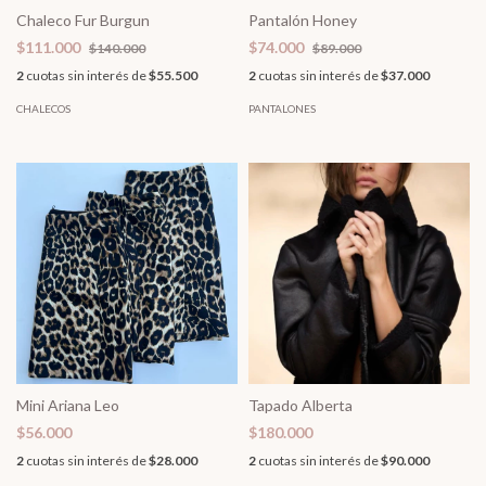
Chaleco Fur Burgun
Pantalón Honey
$111.000
$74.000
$140.000
$89.000
2
cuotas sin interés de
$55.500
2
cuotas sin interés de
$37.000
CHALECOS
PANTALONES
Mini Ariana Leo
Tapado Alberta
$56.000
$180.000
2
cuotas sin interés de
$28.000
2
cuotas sin interés de
$90.000