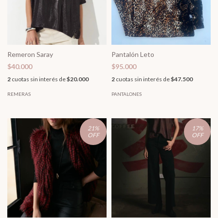
Remeron Saray
Pantalón Leto
$40.000
$95.000
2
cuotas sin interés de
$20.000
2
cuotas sin interés de
$47.500
REMERAS
PANTALONES
21
%
17
%
OFF
OFF