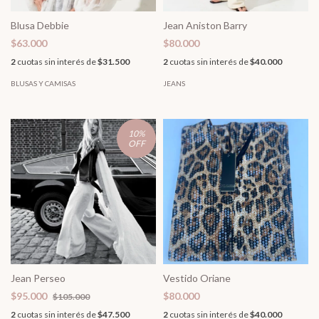
Blusa Debbie
Jean Aniston Barry
$63.000
$80.000
2
cuotas sin interés de
$31.500
2
cuotas sin interés de
$40.000
BLUSAS Y CAMISAS
JEANS
10
%
OFF
Jean Perseo
Vestido Oriane
$95.000
$80.000
$105.000
2
cuotas sin interés de
$47.500
2
cuotas sin interés de
$40.000