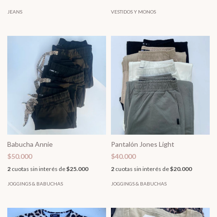
JEANS
VESTIDOS Y MONOS
Babucha Annie
Pantalón Jones Light
$50.000
$40.000
2
cuotas sin interés de
$25.000
2
cuotas sin interés de
$20.000
JOGGINGS & BABUCHAS
JOGGINGS & BABUCHAS