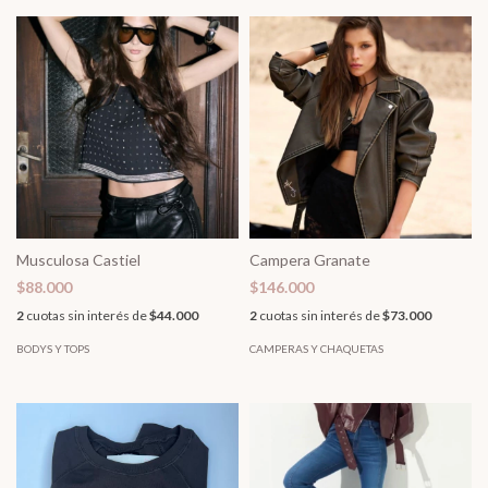
Musculosa Castiel
Campera Granate
$88.000
$146.000
2
cuotas sin interés de
$44.000
2
cuotas sin interés de
$73.000
BODYS Y TOPS
CAMPERAS Y CHAQUETAS