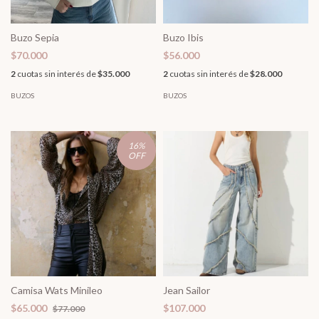
Buzo Sepia
Buzo Ibis
$70.000
$56.000
2
cuotas sin interés de
$35.000
2
cuotas sin interés de
$28.000
BUZOS
BUZOS
16
%
OFF
Camisa Wats Minileo
Jean Sailor
$65.000
$107.000
$77.000