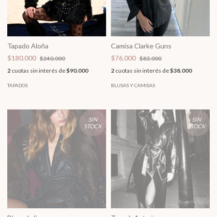
Tapado Aloña
Camisa Clarke Guns
$180.000
$76.000
$240.000
$83.000
2
cuotas sin interés de
$90.000
2
cuotas sin interés de
$38.000
TAPADOS
BLUSAS Y CAMISAS
SIN
SIN
STOCK
STOCK