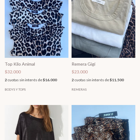
Top Kilo Animal
Remera Gigi
$32.000
$23.000
2
cuotas sin interés de
$16.000
2
cuotas sin interés de
$11.500
BODYS Y TOPS
REMERAS