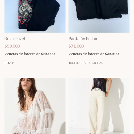
Buzo Hazel
Pantalón Felino
$50.000
$71.000
2
cuotas sin interés de
$25.000
2
cuotas sin interés de
$35.500
BUZOS
JOGGINGS & BABUCHAS