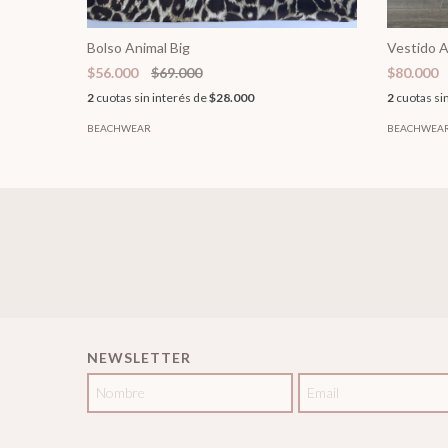
Bolso Animal Big
Vestido 
$56.000
$69.000
$80.000
2
cuotas sin interés de
$28.000
2
cuotas si
BEACHWEAR
BEACHWEA
NEWSLETTER