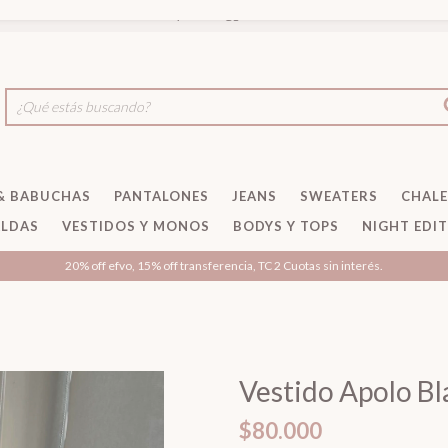
baryszstore@gmail.com
& BABUCHAS
PANTALONES
JEANS
SWEATERS
CHAL
ALDAS
VESTIDOS Y MONOS
BODYS Y TOPS
NIGHT EDI
20% off efvo, 15% off transferencia, TC 2 Cuotas sin interés.
Vestido Apolo Bl
$80.000