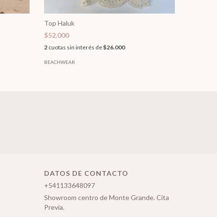
Top Haluk
Musculos
$52.000
$50.000
2
cuotas sin interés de
$26.000
2
cuotas si
BEACHWEAR
BEACHWEA
DATOS DE CONTACTO
+541133648097
Showroom centro de Monte Grande. Cita
Previa.