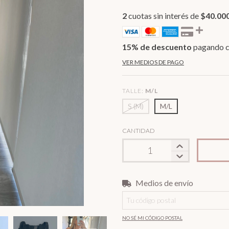
2
cuotas sin interés de
$40.00
15% de descuento
pagando c
VER MEDIOS DE PAGO
TALLE:
M/L
S (M)
M/L
CANTIDAD
Medios de envío
Entregas para el CP:
NO SÉ MI CÓDIGO POSTAL