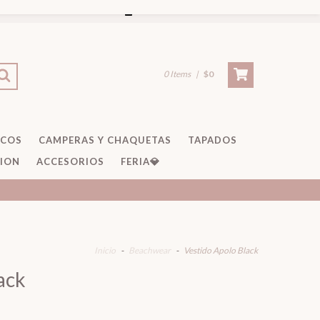
CREAR CUENTA
-
INICIAR SESIÓN
0
Items
|
$0
ECOS
CAMPERAS Y CHAQUETAS
TAPADOS
TION
ACCESORIOS
FERIA💎
Inicio
-
Beachwear
-
Vestido Apolo Black
ack