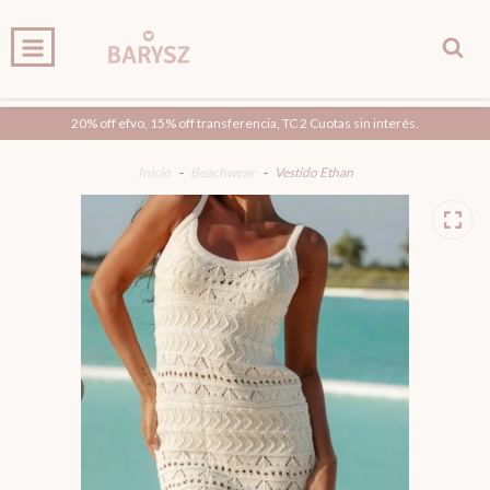
0
INICIO
PRODUCTOS
CARRITO
20% off efvo, 15% off transferencia, TC 2 Cuotas sin interés.
Inicio
-
Beachwear
-
Vestido Ethan